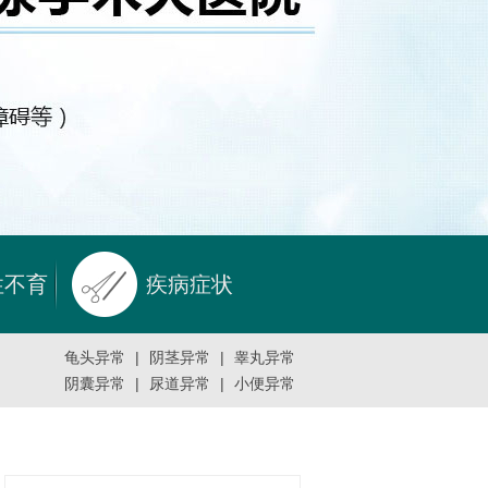
性不育
疾病症状
龟头异常
|
阴茎异常
|
睾丸异常
阴囊异常
|
尿道异常
|
小便异常