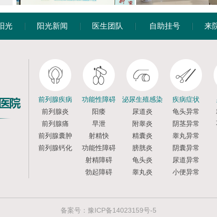
阳光
阳光新闻
医生团队
自助挂号
来
前列腺疾病
功能性障碍
泌尿生殖感染
疾病症状
前列腺炎
阳痿
尿道炎
龟头异常
前列腺痛
早泄
附睾炎
阴茎异常
前列腺囊肿
射精快
精囊炎
睾丸异常
前列腺钙化
功能性障碍
膀胱炎
阴囊异常
射精障碍
龟头炎
尿道异常
勃起障碍
睾丸炎
小便异常
备案号：
豫ICP备14023159号-5