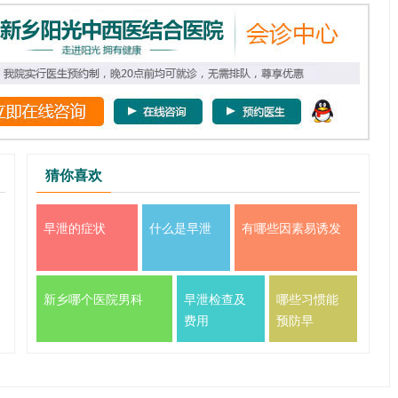
猜你喜欢
早泄的症状
什么是早泄
有哪些因素易诱发
新乡哪个医院男科
早泄检查及
哪些习惯能
费用
预防早