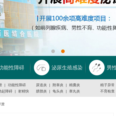
功能性障碍
泌尿生殖感染
男
泄
|
功能性障碍
尿道炎
|
附睾炎
|
精囊炎
精子异常
勃起障碍
|
射精快
膀胱炎
|
龟头炎
|
睾丸炎
不育检查
早泄