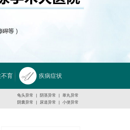
性不育
疾病症状
龟头异常
|
阴茎异常
|
睾丸异常
阴囊异常
|
尿道异常
|
小便异常