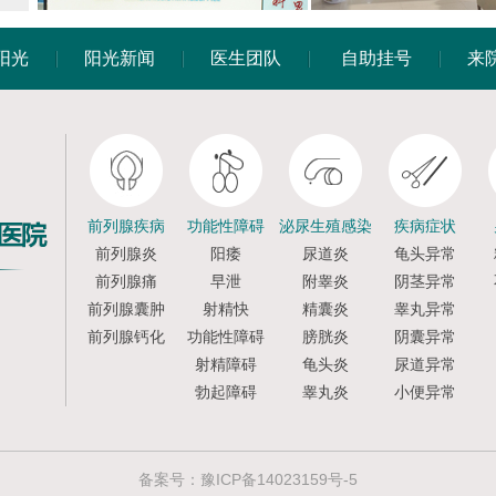
阳光
阳光新闻
医生团队
自助挂号
来
前列腺疾病
功能性障碍
泌尿生殖感染
疾病症状
前列腺炎
阳痿
尿道炎
龟头异常
前列腺痛
早泄
附睾炎
阴茎异常
前列腺囊肿
射精快
精囊炎
睾丸异常
前列腺钙化
功能性障碍
膀胱炎
阴囊异常
射精障碍
龟头炎
尿道异常
勃起障碍
睾丸炎
小便异常
备案号：
豫ICP备14023159号-5