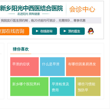
猜你喜欢
早泄的症状
什么是早泄
有哪些因素易诱发
新乡哪个医院男科
早泄检查及
哪些习惯能
费用
预防早