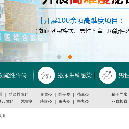
功能性障碍
泌尿生殖感染
男
泄
|
功能性障碍
尿道炎
|
附睾炎
|
精囊炎
精子异常
勃起障碍
|
射精快
膀胱炎
|
龟头炎
|
睾丸炎
不育检查
早泄